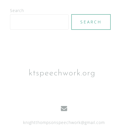
N
Search
a
SEARCH
v
i
g
a
t
i
ktspeechwork.org
o
n
knightthompsonspeechwork@gmail.com